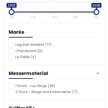
(€)
195€
410€
195
249
303
356
410
Marke
Laguiole Arbalete
(17)
Chambriard
(12)
Le Fidèle
(4)
Messermaterial
1 Stück - nur Klinge
(26)
2 Stück - Klinge und Korkenzieher
(7)