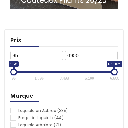
Couteaux Pliants 20/20
Prix
(€)
95€
6,900€
95
1,796
3,498
5,199
6,900
Marque
Laguiole en Aubrac
(335)
Forge de Laguiole
(44)
Laguiole Arbalete
(71)