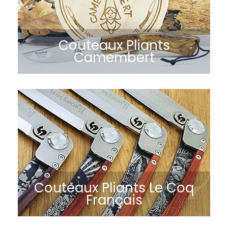
Couteaux Pliants
Camembert
Couteaux Pliants Le Coq
Français