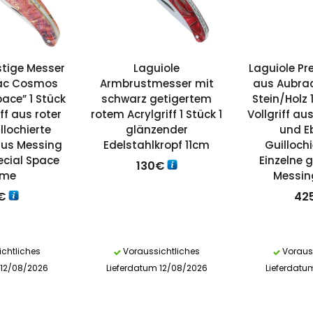
stige Messer
Laguiole
Laguiole Pr
rac Cosmos
Armbrustmesser mit
aus Aubrac
pace” 1 Stück
schwarz getigertem
Stein/Holz 
ff aus roter
rotem Acrylgriff 1 Stück 1
Vollgriff au
llochierte
glänzender
und E
 aus Messing
Edelstahlkropf 11cm
Guilloch
ecial Space
Einzelne g
130
€
eme
Messin
€
42
chtliches
Voraussichtliches
Vorauss
 12/08/2026
Lieferdatum 12/08/2026
Lieferdatu