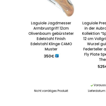
Laguiole Jagdmesser
Laguiole Pre
Armbrustgriff 12cm
in der Aub
Olivenbaum gebürsteter
Kollektion “S
Edelstahl Finish
12 cm Vollgri
Edelstahl Klinge CAMO
Wurzel gui
Muster
Federteller
Fly Plate Sp
350
€
Th
525
Voraussi
Nicht vorrätiges Produkt
Lieferdatum