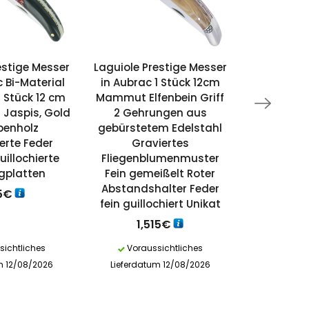
estige Messer
Laguiole Prestige Messer
Laguiole
 Bi-Material
in Aubrac 1 Stück 12cm
gestern
1 Stück 12 cm
Mammut Elfenbein Griff
Gravur Fi
s Jaspis, Gold
2 Gehrungen aus
aus ge
benholz
gebürstetem Edelstahl
Edelstahl
ierte Feder
Graviertes
1
uillochierte
Fliegenblumenmuster
gplatten
Fein gemeißelt Roter
Abstandshalter Feder
5
€
fein guillochiert Unikat
1,515
€
ichtliches
Voraussichtliches
Vorau
m 12/08/2026
Lieferdatum 12/08/2026
Lieferdat