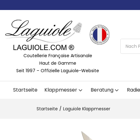
Schneller E-M
Schneller E-M
Schneller E-M
48-
48-
48-
L
L
L
Coutellerie Française Artisanale
Haut de Gamme
Seit 1997 – Offizielle Laguiole-Website
Startseite
Klappmesser
Beratung
Radi
Startseite
Laguiole Klappmesser