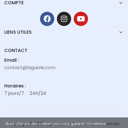
COMPTE
LIENS UTILES
CONTACT
Email :
contact@laguiole.com
Horaires :
7 jours/7
24h/24
Copyright © 2025, laguiole.com ® – Tous droits réservés
Nous utilisons des cookies pour vous garantir la meilleure