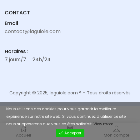
CONTACT
Français)
Email :
contact@laguiole.com
Horaires :
7 jours/7
24h/24
Copyright © 2025, laguiole.com ® – Tous droits réservés
Nous utilisons des cookies pour vous garantir la meilleure
expérience sur notre site web. Si vous continuez à utiliser ce site,
nous supposerons que vous en êtes satisfait.
View more
Accepter
Accueil
Boutique
Mon compte