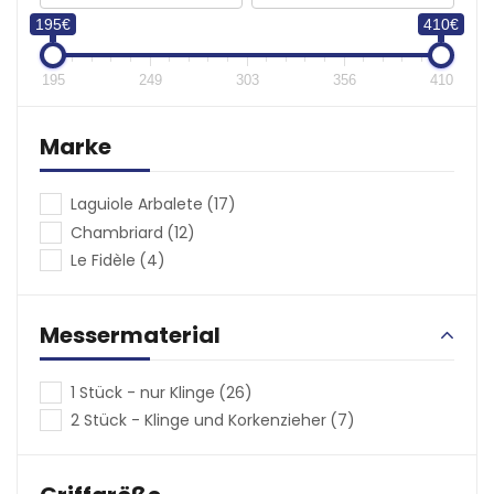
(€)
195€
410€
195
249
303
356
410
Marke
Laguiole Arbalete
(17)
Chambriard
(12)
Le Fidèle
(4)
Messermaterial
1 Stück - nur Klinge
(26)
2 Stück - Klinge und Korkenzieher
(7)