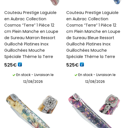
Français)
Couteau Prestige Laguiole
Couteau Prestige Laguiole
en Aubrac Collection
en Aubrac Collection
Cosmos “Terre” 1 Pièce 12
Cosmos “Terre” 1 Pièce 12
cm Plein Manche en Loupe
cm Plein Manche en Loupe
de Sureau Marron Ressort
de Sureau Bleue Ressort
Guilloché Platines Inox
Guilloché Platines Inox
Guillochées Mouche
Guillochées Mouche
Spéciale Thème la Terre
Spéciale Thème la Terre
525
€
525
€
En stock - Livraison le
En stock - Livraison le
12/08/2026
12/08/2026